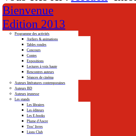
Bienvenue
Edition 2013
Programme des activités
Ateliers & animations
Tables rondes
Concours
Contes
Expositions
Lectures à voix haute
Rencontres auteurs
Séances de cinéma
Auteurs littératures contemporaines
Auteurs BD
Auteurs jeunesse
Les stands
Les libraires
Les éditeurs
Les E-books
Plume d'Ancre
Troc' livres
Lions Club