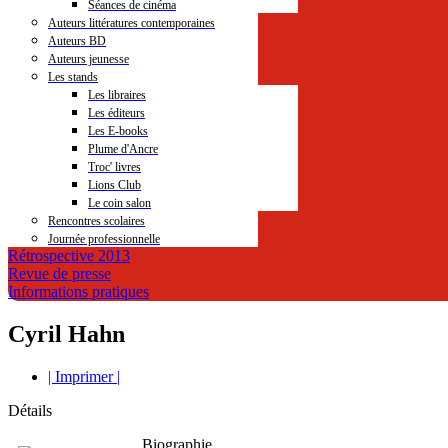
Séances de cinéma
Auteurs littératures contemporaines
Auteurs BD
Auteurs jeunesse
Les stands
Les libraires
Les éditeurs
Les E-books
Plume d'Ancre
Troc' livres
Lions Club
Le coin salon
Rencontres scolaires
Journée professionnelle
Rétrospective 2013
Revue de presse
Informations pratiques
Cyril Hahn
| Imprimer |
Détails
Biographie