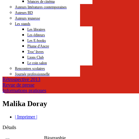
Séances de cinéma
Auteurs littératures contemporaines
Auteurs BD
Auteurs jeunesse
Les stands
Les libraires
Les éditeurs
Les E-books
Plume d'Ancre
Troc' livres
Lions Club
Le coin salon
Rencontres scolaires
Journée professionnelle
Rétrospective 2013
Revue de presse
Informations pratiques
Malika Doray
| Imprimer |
Détails
Biographie