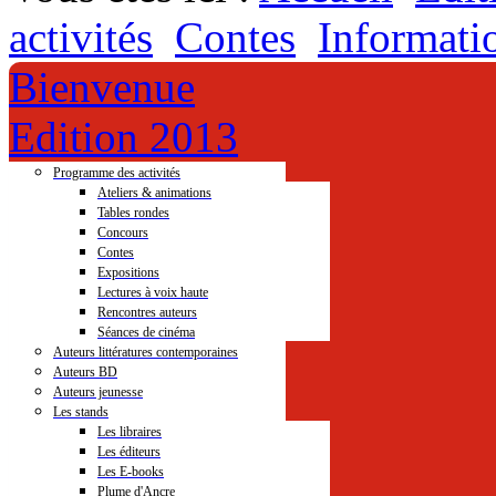
activités
Contes
Informati
Bienvenue
Edition 2013
Programme des activités
Ateliers & animations
Tables rondes
Concours
Contes
Expositions
Lectures à voix haute
Rencontres auteurs
Séances de cinéma
Auteurs littératures contemporaines
Auteurs BD
Auteurs jeunesse
Les stands
Les libraires
Les éditeurs
Les E-books
Plume d'Ancre