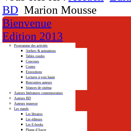
BD
Marion Mousse
Bienvenue
Edition 2013
Programme des activités
Ateliers & animations
Tables rondes
Concours
Contes
Expositions
Lectures à voix haute
Rencontres auteurs
Séances de cinéma
Auteurs littératures contemporaines
Auteurs BD
Auteurs jeunesse
Les stands
Les libraires
Les éditeurs
Les E-books
Plume d'Ancre